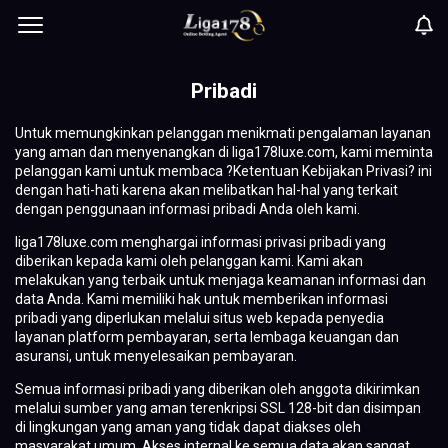
Pribadi
Untuk memungkinkan pelanggan menikmati pengalaman layanan
yang aman dan menyenangkan di liga178luxe.com, kami meminta
pelanggan kami untuk membaca ?Ketentuan Kebijakan Privasi? ini
dengan hati-hati karena akan melibatkan hal-hal yang terkait
dengan penggunaan informasi pribadi Anda oleh kami.
liga178luxe.com menghargai informasi privasi pribadi yang
diberikan kepada kami oleh pelanggan kami. Kami akan
melakukan yang terbaik untuk menjaga keamanan informasi dan
data Anda. Kami memiliki hak untuk memberikan informasi
pribadi yang diperlukan melalui situs web kepada penyedia
layanan platform pembayaran, serta lembaga keuangan dan
asuransi, untuk menyelesaikan pembayaran.
Semua informasi pribadi yang diberikan oleh anggota dikirimkan
melalui sumber yang aman terenkripsi SSL 128-bit dan disimpan
di lingkungan yang aman yang tidak dapat diakses oleh
masyarakat umum. Akses internal ke semua data akan sangat