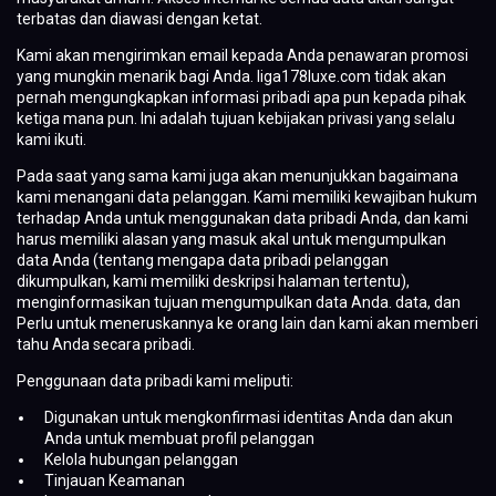
terbatas dan diawasi dengan ketat.
Kami akan mengirimkan email kepada Anda penawaran promosi
yang mungkin menarik bagi Anda. liga178luxe.com tidak akan
pernah mengungkapkan informasi pribadi apa pun kepada pihak
ketiga mana pun. Ini adalah tujuan kebijakan privasi yang selalu
kami ikuti.
Pada saat yang sama kami juga akan menunjukkan bagaimana
kami menangani data pelanggan. Kami memiliki kewajiban hukum
terhadap Anda untuk menggunakan data pribadi Anda, dan kami
harus memiliki alasan yang masuk akal untuk mengumpulkan
data Anda (tentang mengapa data pribadi pelanggan
dikumpulkan, kami memiliki deskripsi halaman tertentu),
menginformasikan tujuan mengumpulkan data Anda. data, dan
Perlu untuk meneruskannya ke orang lain dan kami akan memberi
tahu Anda secara pribadi.
Penggunaan data pribadi kami meliputi:
Digunakan untuk mengkonfirmasi identitas Anda dan akun
Anda untuk membuat profil pelanggan
Kelola hubungan pelanggan
Tinjauan Keamanan